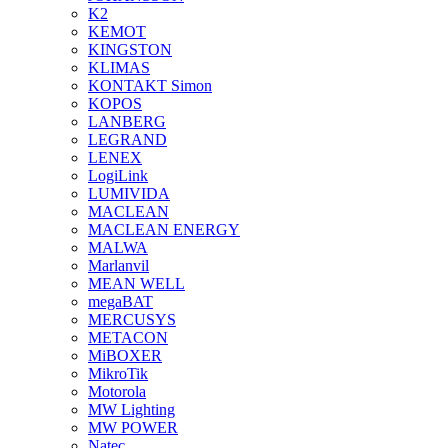
K2
KEMOT
KINGSTON
KLIMAS
KONTAKT Simon
KOPOS
LANBERG
LEGRAND
LENEX
LogiLink
LUMIVIDA
MACLEAN
MACLEAN ENERGY
MALWA
Marlanvil
MEAN WELL
megaBAT
MERCUSYS
METACON
MiBOXER
MikroTik
Motorola
MW Lighting
MW POWER
Natec