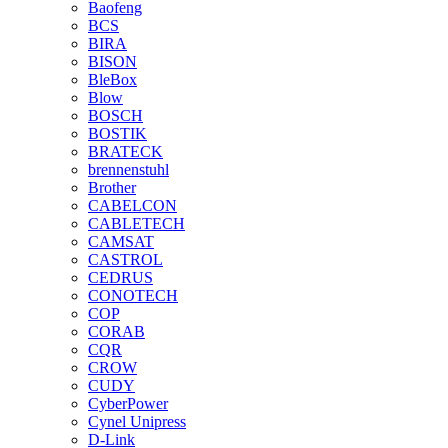
Baofeng
BCS
BIRA
BISON
BleBox
Blow
BOSCH
BOSTIK
BRATECK
brennenstuhl
Brother
CABELCON
CABLETECH
CAMSAT
CASTROL
CEDRUS
CONOTECH
COP
CORAB
CQR
CROW
CUDY
CyberPower
Cynel Unipress
D-Link