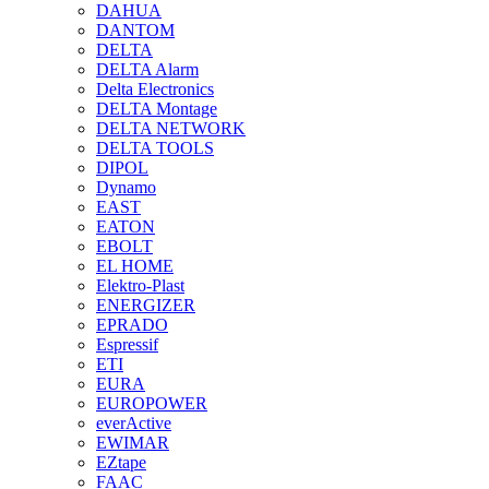
DAHUA
DANTOM
DELTA
DELTA Alarm
Delta Electronics
DELTA Montage
DELTA NETWORK
DELTA TOOLS
DIPOL
Dynamo
EAST
EATON
EBOLT
EL HOME
Elektro-Plast
ENERGIZER
EPRADO
Espressif
ETI
EURA
EUROPOWER
everActive
EWIMAR
EZtape
FAAC