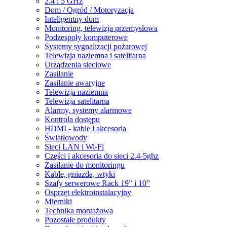
2.4 i 5 GHz
Dom / Ogród / Motoryzacja
Inteligentny dom
Monitoring, telewizja przemysłowa
Podzespoły komputerowe
Systemy sygnalizacji pożarowej
Telewizja naziemna i satelitarna
Urządzenia sieciowe
Zasilanie
Zasilanie awaryjne
Telewizja naziemna
Telewizja satelitarna
Alarmy, systemy alarmowe
Kontrola dostępu
HDMI - kable i akcesoria
Światłowody
Sieci LAN i Wi-Fi
Części i akcesoria do sieci 2.4-5ghz
Zasilanie do monitoringu
Kable, gniazda, wtyki
Szafy serwerowe Rack 19” i 10”
Osprzęt elektroinstalacyjny
Mierniki
Technika montażowa
Pozostałe produkty