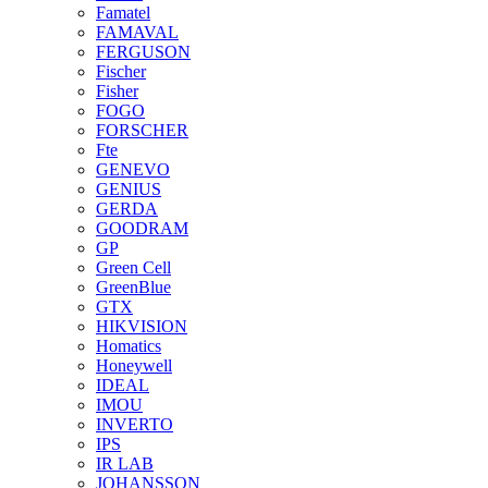
Famatel
FAMAVAL
FERGUSON
Fischer
Fisher
FOGO
FORSCHER
Fte
GENEVO
GENIUS
GERDA
GOODRAM
GP
Green Cell
GreenBlue
GTX
HIKVISION
Homatics
Honeywell
IDEAL
IMOU
INVERTO
IPS
IR LAB
JOHANSSON