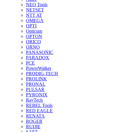
NEO Tools
NETSET
NTT AT
OMEGA
OPTI
Opticum
OPTON
ORICO
ORNO
PANASONIC
PARADOX
PCE
PowerWalker
PRODIG-TECH
PROLINK
PRONAL
PULSAR
PYRONIX
RayTech
REBEL Tools
RED EAGLE
RENATA
ROGER
RUIJIE
SAFT